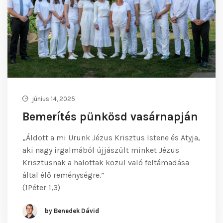
június 14, 2025
Bemerítés pünkösd vasárnapján
„Áldott a mi Urunk Jézus Krisztus Istene és Atyja,
aki nagy irgalmából újjászült minket Jézus
Krisztusnak a halottak közül való feltámadása
által élő reménységre.”
(1Péter 1,3)
by Benedek Dávid