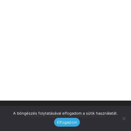
A böngészés folytatásával elfogadom a sütik használatát.
Debreceni Baptista Gyülekezet ©2026
Elfogadom