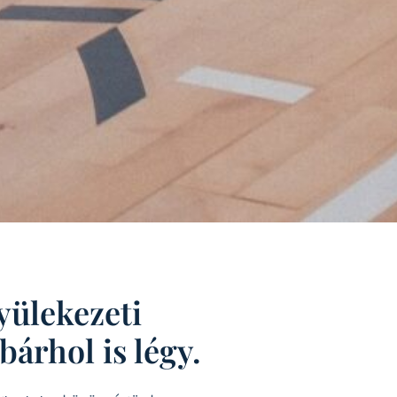
yülekezeti
bárhol is légy.