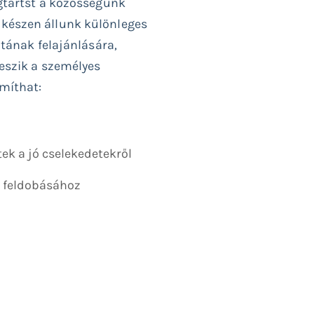
gtartst a közösségünk
készen állunk különleges
atának felajánlására,
eszik a személyes
ámíthat:
tek a jó cselekedetekről
t feldobásához