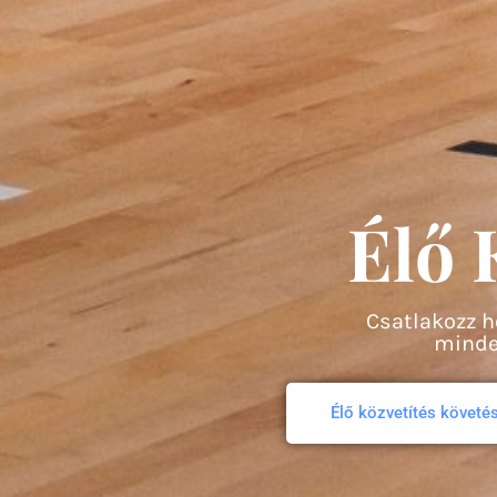
Élő 
Csatlakozz h
minde
Élő közvetítés követé