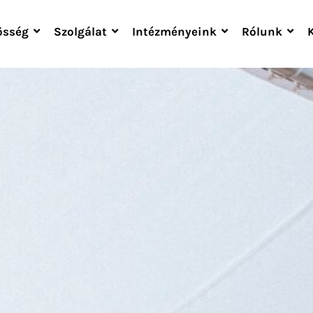
össég
Szolgálat
Intézményeink
Rólunk