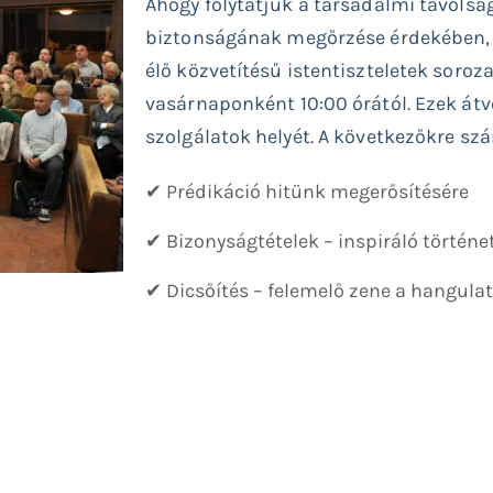
Ahogy folytatjuk a társadalmi távolsá
biztonságának megőrzése érdekében, 
élő közvetítésű istentiszteletek soroz
vasárnaponként 10:00 órától. Ezek átv
szolgálatok helyét. A következőkre sz
✔ Prédikáció hitünk megerősítésére
✔ Bizonyságtételek – inspiráló történe
✔ Dicsőítés – felemelő zene a hangula