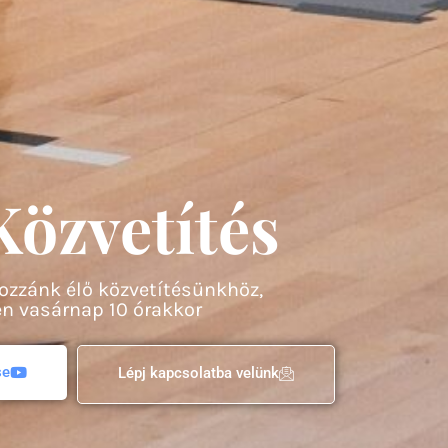
Közvetítés
ozzánk élő közvetítésünkhöz,
n vasárnap 10 órakkor
se
Lépj kapcsolatba velünk