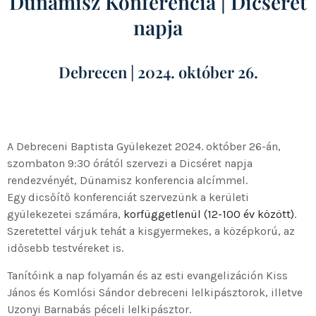
Dünamisz Konferencia | Dicséret
napja
Debrecen | 2024. október 26.
A Debreceni Baptista Gyülekezet 2024. október 26-án,
szombaton 9:30 órától szervezi a Dicséret napja
rendezvényét, Dünamisz konferencia alcímmel.
Egy dicsőítő konferenciát szervezünk a kerületi
gyülekezetei számára,
korfüggetlenül (12-100 év között)
.
Szeretettel várjuk tehát a kisgyermekes, a középkorú, az
idősebb testvéreket is.
Tanítóink a nap folyamán és az esti evangelizáción Kiss
János és Komlósi Sándor debreceni lelkipásztorok, illetve
Uzonyi Barnabás péceli lelkipásztor.