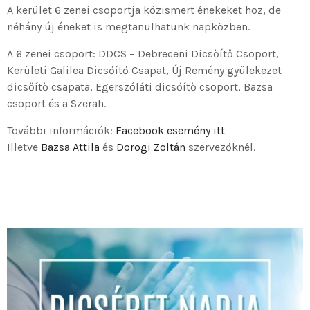
A kerület 6 zenei csoportja közismert énekeket hoz, de
néhány új éneket is megtanulhatunk napközben.
A 6 zenei csoport: DDCS – Debreceni Dicsőítő Csoport,
Kerületi Galilea Dicsőítő Csapat, Új Remény gyülekezet
dicsőítő csapata, Egerszóláti dicsőítő csoport, Bazsa
csoport és a Szerah.
További információk:
Facebook esemény itt
Illetve
Bazsa Attila
és
Dorogi Zoltán
szervezőknél.