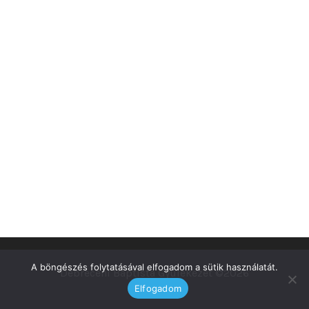
A böngészés folytatásával elfogadom a sütik használatát.
Debreceni Baptista Gyülekezet ©2026
Elfogadom