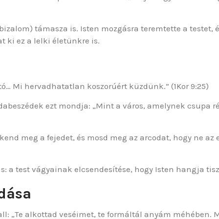
tt bizalom) támasza is. Isten mozgásra teremtette a testet
i ez a lelki életünkre is.
ó… Mi hervadhatatlan koszorúért küzdünk.” (1Kor 9:25)
dabeszédek ezt mondja: „Mint a város, amelynek csupa rés
sz, kend meg a fejedet, és mosd meg az arcodat, hogy ne a
s: a test vágyainak elcsendesítése, hogy Isten hangja tis
adása
vall: „Te alkottad veséimet, te formáltál anyám méhében. 