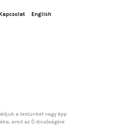
Kapcsolat
English
mádjuk a testünket vagy épp
éka, amit az Ő dicsőségére