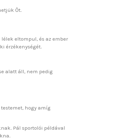
etjük Őt.
 lélek eltompul, és az ember
lki érzékenységét.
se alatt áll, nem pedig
a testemet, hogy amíg
nak. Pál sportolói példával
ukna.