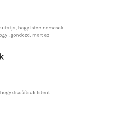
egmutatja, hogy Isten nemcsak
hogy „gondozd, mert az
k
hogy dicsőítsük Istent