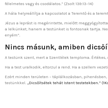
félelmetes vagy és csodálatos.” (Zsolt 139:13–14)
A hála helyreállítja a kapcsolatot a Teremtő és a tere
Jézus a leprást is megérintette, mielőtt meggyógyított
a lelkünket, hanem a testünket is fontosnak tartja. N
enyém”.
Nincs másunk, amiben dicsőít
A testünk szent, mert a Szentlélek temploma. Értékes, m
Ha a test uralkodik, eltorzul a rend. Ha a szellem vezet
Ezért minden területen – táplálkozásban, pihenésben, 
testünkkel.
„Dicsőítsétek tehát Istent testetekben.” (1K