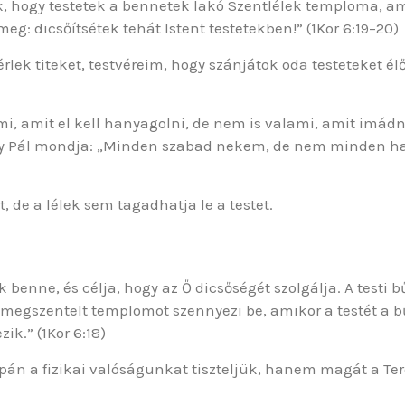
 hogy testetek a bennetek lakó Szentlélek temploma, ame
g: dicsőítsétek tehát Istent testetekben!” (1Kor 6:19–20)
érlek titeket, testvéreim, hogy szánjátok oda testeteket él
, amit el kell hanyagolni, de nem is valami, amit imádni
y Pál mondja: „Minden szabad nekem, de nem minden h
t, de a lélek sem tagadhatja le a testet.
ik benne, és célja, hogy az Ő dicsőségét szolgálja. A test
gszentelt templomot szennyezi be, amikor a testét a bűn
zik.” (1Kor 6:18)
pán a fizikai valóságunkat tiszteljük, hanem magát a Ter