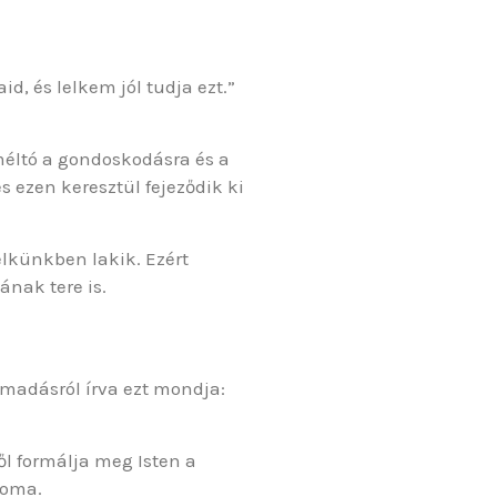
d, és lelkem jól tudja ezt.”
méltó a gondoskodásra és a
és ezen keresztül fejeződik ki
elkünkben lakik. Ezért
nak tere is.
támadásról írva ezt mondja:
ől formálja meg Isten a
loma.