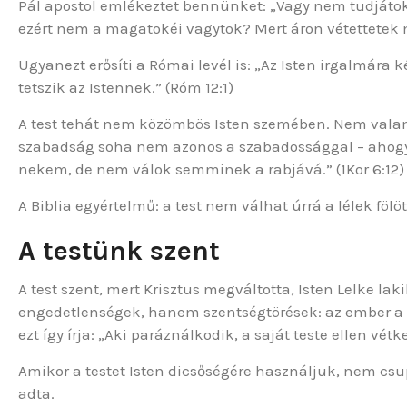
Pál apostol emlékeztet bennünket: „Vagy nem tudjátok,
ezért nem a magatokéi vagytok? Mert áron vétettetek me
Ugyanezt erősíti a Római levél is: „Az Isten irgalmára k
tetszik az Istennek.” (Róm 12:1)
A test tehát nem közömbös Isten szemében. Nem valami
szabadság soha nem azonos a szabadossággal – ahog
nekem, de nem válok semminek a rabjává.” (1Kor 6:12)
A Biblia egyértelmű: a test nem válhat úrrá a lélek fölöt
A testünk szent
A test szent, mert Krisztus megváltotta, Isten Lelke lak
engedetlenségek, hanem szentségtörések: az ember a me
ezt így írja: „Aki paráználkodik, a saját teste ellen vétke
Amikor a testet Isten dicsőségére használjuk, nem csu
adta.