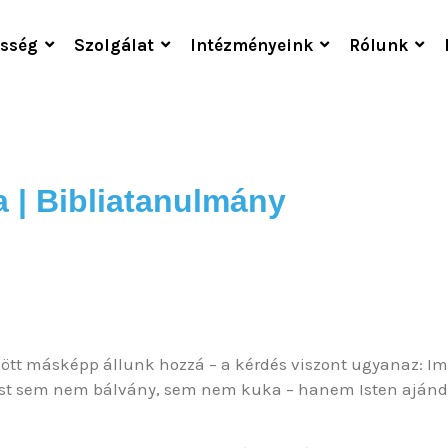
sség
Szolgálat
Intézményeink
Rólunk
 | Bibliatanulmány
zött másképp állunk hozzá – a kérdés viszont ugyanaz: I
 test sem nem bálvány, sem nem kuka – hanem Isten ajánd