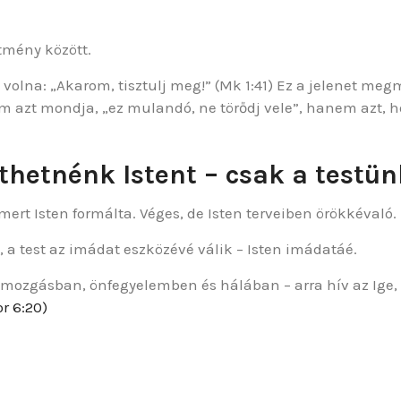
mtmény között.
a volna: „Akarom, tisztulj meg!” (Mk 1:41) Ez a jelenet m
em azt mondja, „ez mulandó, ne törődj vele”, hanem azt, 
hetnénk Istent – csak a testün
ert Isten formálta. Véges, de Isten terveiben örökkévaló.
i, a test az imádat eszközévé válik – Isten imádatáé.
mozgásban, önfegyelemben és hálában – arra hív az Ige, 
or 6:20)